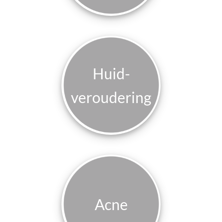
Huid­
veroudering
Acne