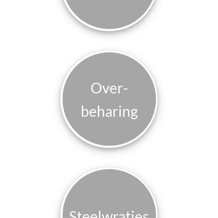
Over­
beharing
Steelwratjes