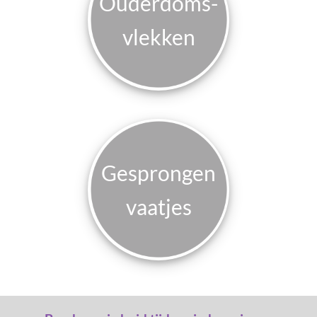
Ouderdoms­
vlekken
Gesprongen
vaatjes