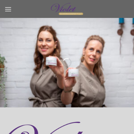
Ga
naar
inhoud