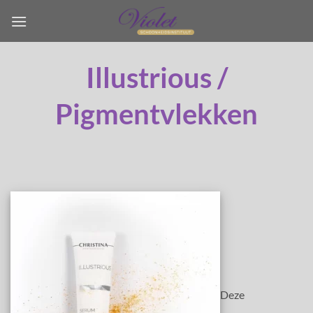
Ga
naar
inhoud
Illustrious /
Pigmentvlekken
Deze