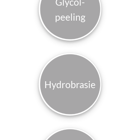
Glycol­
peeling
Hydro­brasie