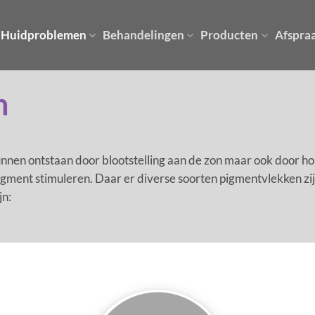
Huidproblemen
Behandelingen
Producten
Afspra
n
unnen ontstaan door blootstelling aan de zon maar ook door 
igment stimuleren. Daar er diverse soorten pigmentvlekken zi
jn: